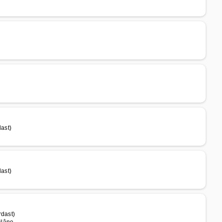
dast)
dast)
rdast)