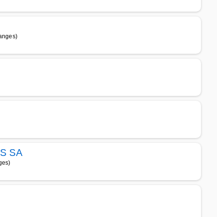
ranges)
S SA
ges)