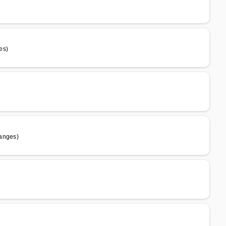
es)
ranges)