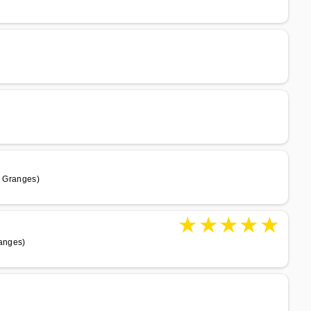
e Granges)
★
★
★
★
★
ranges)