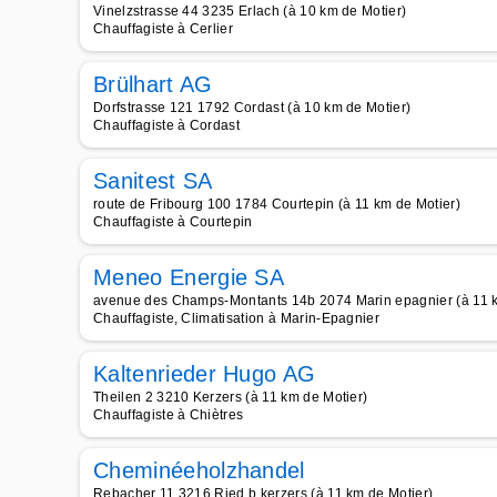
Vinelzstrasse 44 3235 Erlach (à 10 km de Motier)
Chauffagiste à Cerlier
Brülhart AG
Dorfstrasse 121 1792 Cordast (à 10 km de Motier)
Chauffagiste à Cordast
Sanitest SA
route de Fribourg 100 1784 Courtepin (à 11 km de Motier)
Chauffagiste à Courtepin
Meneo Energie SA
avenue des Champs-Montants 14b 2074 Marin epagnier (à 11 k
Chauffagiste, Climatisation à Marin-Epagnier
Kaltenrieder Hugo AG
Theilen 2 3210 Kerzers (à 11 km de Motier)
Chauffagiste à Chiètres
Cheminéeholzhandel
Rebacher 11 3216 Ried b kerzers (à 11 km de Motier)